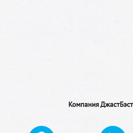
Компания ДжастБэстТ