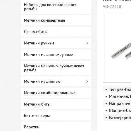
Наборы для восстановления
VO-22318
резьбы
Метчики комплектные
Сверла-биты
Метчики ручные
Метчики машинно-ручные
Метчики машинно-ручные левая
резьба
Метчики машинные
Тип резьбы
Метчики комбинированные
Материал:
Направлени
Метчики-биты
Шаг резьбы
Биты-зенкеры
Размер рез
Воротки