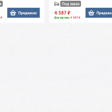
з
Под заказ
4 387 ₽
Предзаказ
Предзак
 ₽
4 387 ₽
Для юр.лиц: