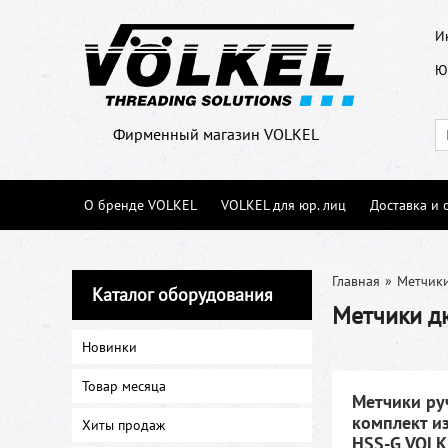
И
Ю
Фирменный магазин VOLKEL
О бренде VOLKEL
VOLKEL для юр. лиц
Доставка и 
Главная
»
Метчик
Каталог оборудования
Метчики 
Новинки
Товар месяца
Метчики ру
комплект из
Хиты продаж
HSS-G VOLK