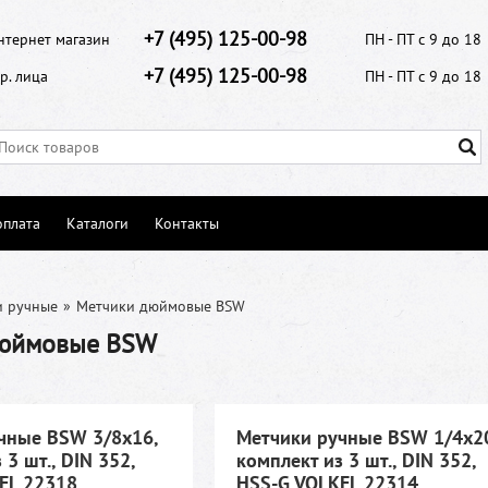
+7 (495) 125-00-98
нтернет магазин
ПН - ПТ с 9 до 18
+7 (495) 125-00-98
р. лица
ПН - ПТ с 9 до 18
оплата
Каталоги
Контакты
и ручные
»
Метчики дюймовые BSW
дюймовые BSW
чные BSW 3/8х16,
Метчики ручные BSW 1/4х2
 3 шт., DIN 352,
комплект из 3 шт., DIN 352,
EL 22318
HSS-G VOLKEL 22314