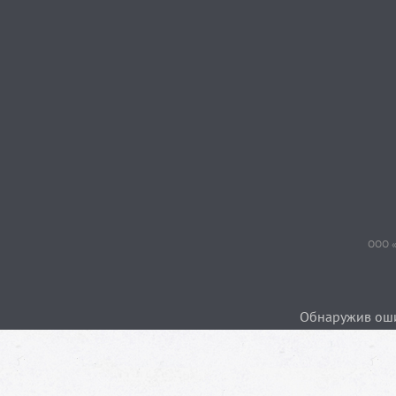
ООО «
Обнаружив ошиб