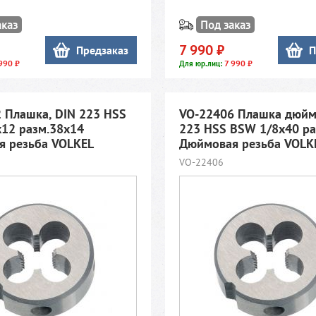
аказ
Под заказ
7 990 ₽
Предзаказ
П
990 ₽
7 990 ₽
Для юр.лиц:
 Плашка, DIN 223 HSS
VO-22406 Плашка дюйм
12 разм.38х14
223 HSS BSW 1/8x40 ра
 резьба VOLKEL
Дюймовая резьба VOLK
VO-22406