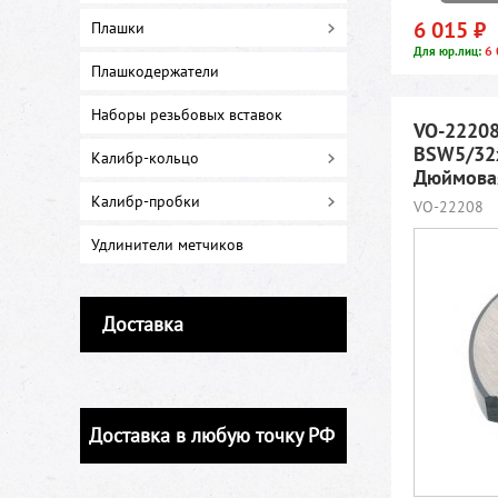
6 015 ₽
Плашки
6 
Для юр.лиц:
Плашкодержатели
Наборы резьбовых вставок
VO-22208
BSW5/32x
Калибр-кольцо
Дюймовая
Калибр-пробки
VO-22208
Удлинители метчиков
Доставка
Доставка в любую точку РФ