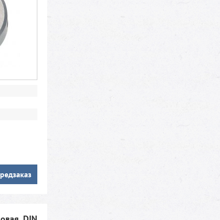
редзаказ
овая, DIN