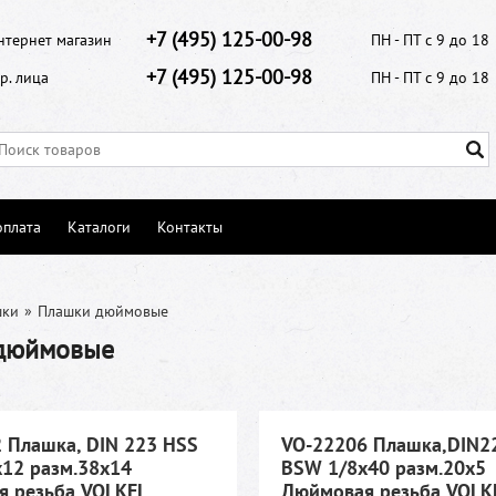
+7 (495) 125-00-98
нтернет магазин
ПН - ПТ с 9 до 18
+7 (495) 125-00-98
р. лица
ПН - ПТ с 9 до 18
оплата
Каталоги
Контакты
шки
»
Плашки дюймовые
дюймовые
 Плашка, DIN 223 HSS
VO-22206 Плашка,DIN2
12 разм.38х14
BSW 1/8x40 разм.20х5
 резьба VOLKEL
Дюймовая резьба VOLK