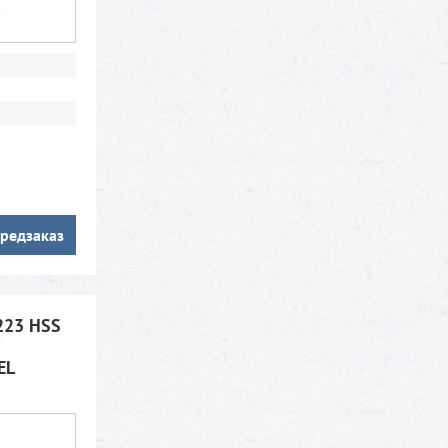
редзаказ
223 HSS
EL