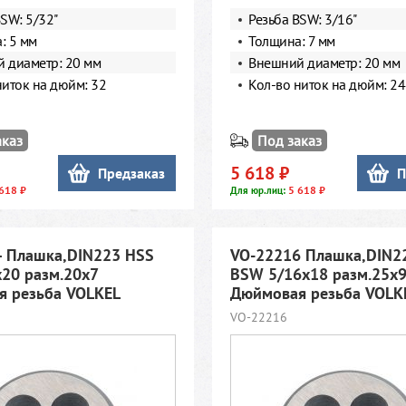
BSW: 5/32"
Резьба BSW: 3/16"
: 5 мм
Толщина: 7 мм
 диаметр: 20 мм
Внешний диаметр: 20 мм
ниток на дюйм: 32
Кол-во ниток на дюйм: 24
аказ
Под заказ
5 618 ₽
Предзаказ
П
618 ₽
5 618 ₽
Для юр.лиц:
 Плашка,DIN223 HSS
VO-22216 Плашка,DIN2
20 разм.20х7
BSW 5/16x18 разм.25х
 резьба VOLKEL
Дюймовая резьба VOLK
VO-22216