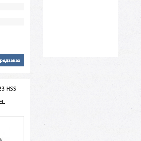
редзаказ
23 HSS
9
EL