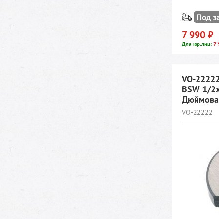
Под з
7 990 ₽
7 
Для юр.лиц:
VO-22222
BSW 1/2x
Дюймовая
VO-22222