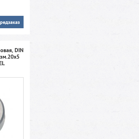
редзаказ
овая, DIN
зм.20х5
EL