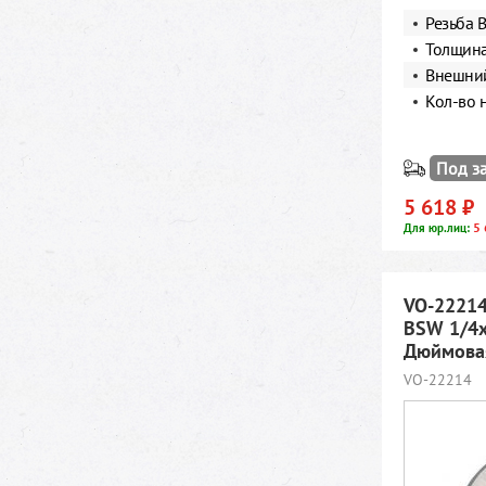
Резьба 
Толщина
Внешний
Кол-во 
Под з
5 618 ₽
5 
Для юр.лиц:
VO-22214
BSW 1/4x
Дюймовая
VO-22214