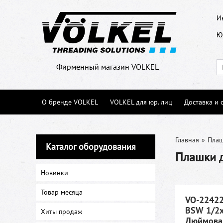
И
Ю
Фирменный магазин VOLKEL
О бренде VOLKEL
VOLKEL для юр. лиц
Доставка и 
Главная
»
Пла
Каталог оборудования
Плашки 
Новинки
Товар месяца
VO-22422
BSW 1/2x
Хиты продаж
Дюймовая