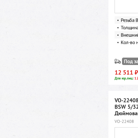
Резьба B
Толщина
Внешний
Кол-во 
Под з
12 511 ₽
12
Для юр.лиц:
VO-22408
BSW 5/32
Дюймовая
VO-22408