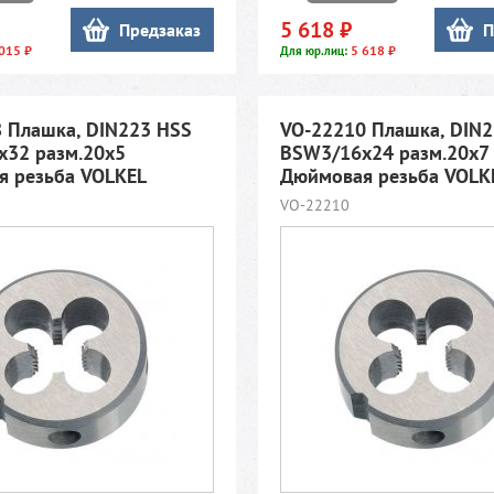
5 618 ₽
Предзаказ
П
015 ₽
5 618 ₽
Для юр.лиц:
 Плашка, DIN223 HSS
VO-22210 Плашка, DIN
32 разм.20х5
BSW3/16x24 разм.20х7
 резьба VOLKEL
Дюймовая резьба VOLK
VO-22210