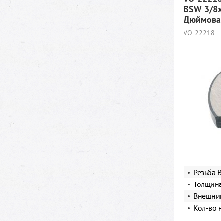
BSW 3/8x
Дюймовая
VO-22218
Резьба B
Толщина
Внешний
Кол-во 