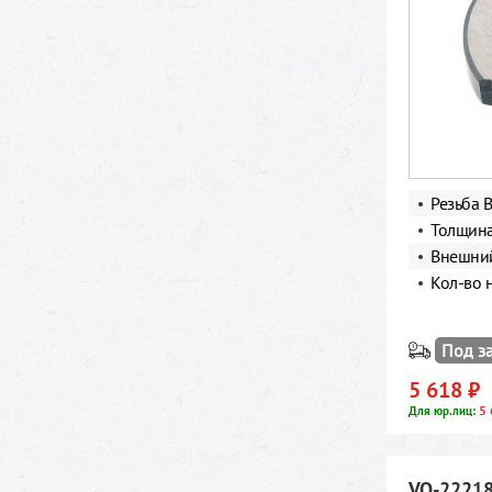
Резьба B
Толщина
Внешний
Кол-во 
Под з
5 618 ₽
5 
Для юр.лиц:
VO-22218