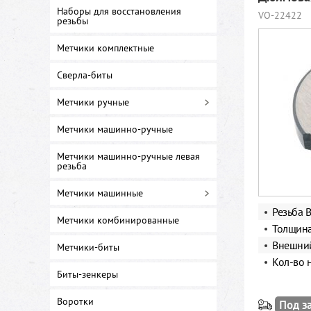
Наборы для восстановления
VO-22422
резьбы
Метчики комплектные
Сверла-биты
Метчики ручные
Метчики машинно-ручные
Метчики машинно-ручные левая
резьба
Метчики машинные
Резьба B
Метчики комбинированные
Толщина
Внешний
Метчики-биты
Кол-во 
Биты-зенкеры
Воротки
Под з