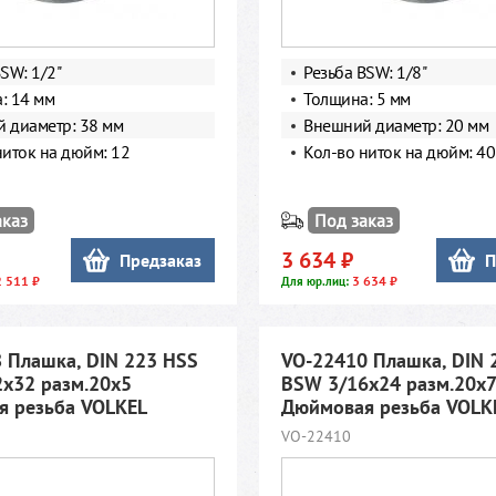
SW: 1/2"
Резьба BSW: 1/8"
: 14 мм
Толщина: 5 мм
 диаметр: 38 мм
Внешний диаметр: 20 мм
ниток на дюйм: 12
Кол-во ниток на дюйм: 40
аказ
Под заказ
3 634 ₽
Предзаказ
П
 511 ₽
3 634 ₽
Для юр.лиц:
 Плашка, DIN 223 HSS
VO-22410 Плашка, DIN 
x32 разм.20х5
BSW 3/16x24 разм.20х7
 резьба VOLKEL
Дюймовая резьба VOLK
VO-22410