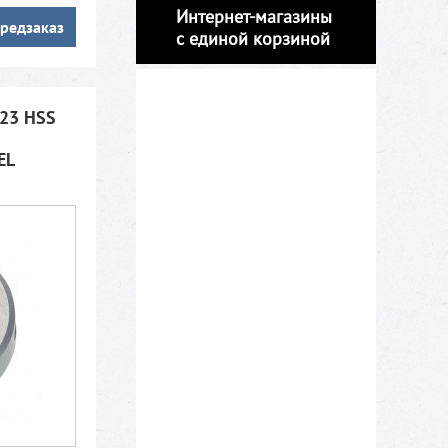
Интернет-магазины
редзаказ
с единой корзиной
223 HSS
EL