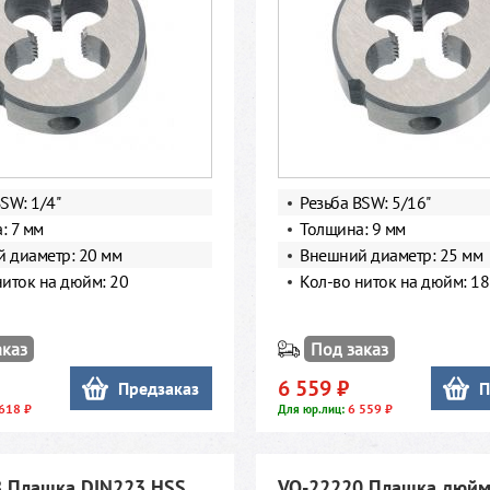
SW: 1/4"
Резьба BSW: 5/16"
: 7 мм
Толщина: 9 мм
 диаметр: 20 мм
Внешний диаметр: 25 мм
ниток на дюйм: 20
Кол-во ниток на дюйм: 18
аказ
Под заказ
6 559 ₽
Предзаказ
П
618 ₽
6 559 ₽
Для юр.лиц:
 Плашка,DIN223 HSS
VO-22220 Плашка дюйм