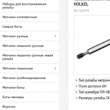
VOLKEL
Наборы для восстановления
резьбы
VG-16474
Метчики комплектные
Сверла-биты
Метчики ручные
Метчики машинно-ручные
Метчики машинно-ручные левая
резьба
Метчики машинные
Метчики комбинированные
Тип резьбы метрич
Поле допуска 6Н
Метчики-биты
Тип калибра ПР-Н
Биты-зенкеры
Размеры резьбы DI
Воротки