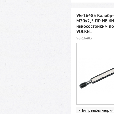
VG-16483 Калибр
М20х2,5 ПР-НЕ 6Н
износостойким п
VOLKEL
VG-16483
Тип резьбы метрич