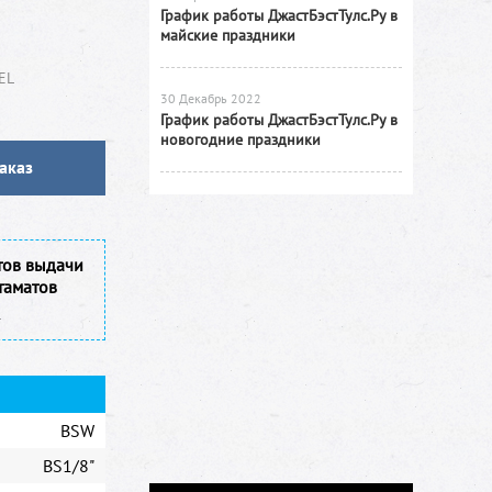
График работы ДжастБэстТулс.Ру в
майские праздники
EL
30 Декабрь 2022
График работы ДжастБэстТулс.Ру в
новогодние праздники
аказ
тов выдачи
таматов
BSW
BS1/8"