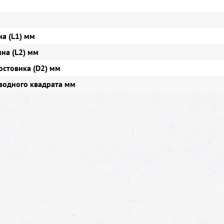
а (L1) мм
на (L2) мм
остовика (D2) мм
водного квадрата мм