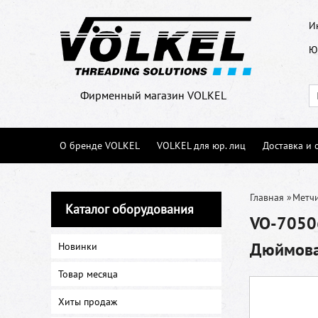
И
Ю
Фирменный магазин VOLKEL
О бренде VOLKEL
VOLKEL для юр. лиц
Доставка и 
Главная
»
Метч
Каталог оборудования
VO-7050
Дюймовая
Новинки
Товар месяца
Хиты продаж