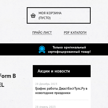
МОЯ КОРЗИНА
(ПУСТО)
ПРАЙС-ЛИСТ
PDF КАТАЛОГИ
Только оригинальный
сертифицированный товар!
Акции и новости
Form B
EL
28 Декабрь 2023
График работы ДжастБэстТулс.Ру в
новогодние праздники
28 Апрель 2023