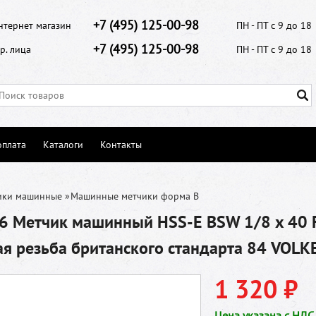
+7 (495) 125-00-98
нтернет магазин
ПН - ПТ с 9 до 18
+7 (495) 125-00-98
р. лица
ПН - ПТ с 9 до 18
оплата
Каталоги
Контакты
ики машинные
»
Машинные метчики форма В
6 Метчик машинный HSS-E BSW 1/8 x 40 
 резьба британского стандарта 84 VOLK
1 320 ₽
Цена указана с НДС