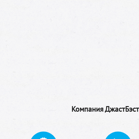
Компания ДжастБэстТ