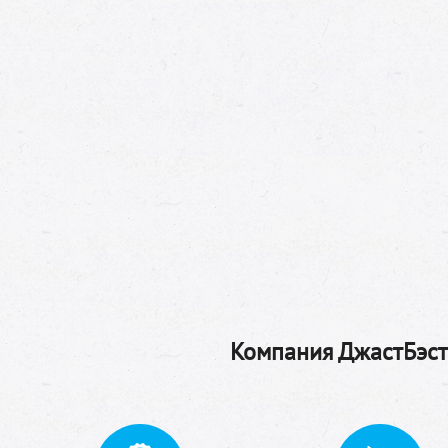
Компания ДжастБэстТ