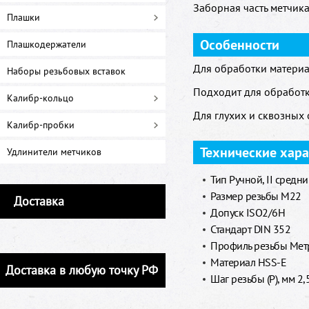
Заборная часть метчика 
Плашки
Особенности
Плашкодержатели
Для обработки материа
Наборы резьбовых вставок
Подходит для обработк
Калибр-кольцо
Для глухих и сквозных 
Калибр-пробки
Технические хар
Удлинители метчиков
Тип Ручной, II средн
Размер резьбы M22
Доставка
Допуск ISO2/6H
Стандарт DIN 352
Профиль резьбы Метр
Материал HSS-E
Доставка в любую точку РФ
Шаг резьбы (P), мм 2,