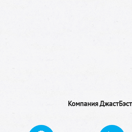
Компания ДжастБэстТ