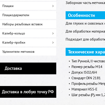
Заборная часть метчика
Плашки
Особенности
Плашкодержатели
Для глухих и сквозных 
Наборы резьбовых вставок
Для обработки материа
Калибр-кольцо
Подходит для обработк
Калибр-пробки
Технические хар
Удлинители метчиков
Тип Ручной, II чистов
Размер резьбы M14
Доставка
Допуск ISO2/6H
Стандарт DIN 2181
Профиль резьбы Метр
Материал HSS-E
Доставка в любую точку РФ
Шаг резьбы (P), мм 1,