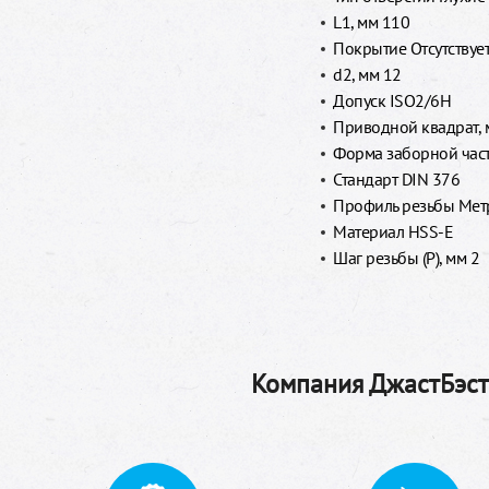
L1, мм 110
Покрытие Отсутствуе
d2, мм 12
Допуск ISO2/6H
Приводной квадрат, 
Форма заборной час
Стандарт DIN 376
Профиль резьбы Метр
Материал HSS-E
Шаг резьбы (P), мм 2
Компания ДжастБэстТ