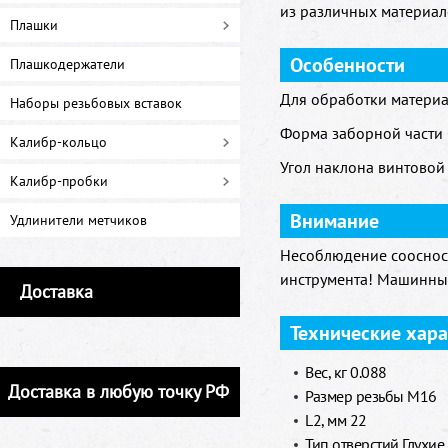
из различных материал
Плашки
Особенности
Плашкодержатели
Для обработки материа
Наборы резьбовых вставок
Форма заборной части C
Калибр-кольцо
Угол наклона винтовой 
Калибр-пробки
Внимание
Удлинители метчиков
Несоблюдение соосност
инструмента! Машинный
Доставка
Технические хар
Вес, кг 0.088
Доставка в любую точку РФ
Размер резьбы M16
L2, мм 22
Тип отверстий Глухие