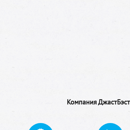
Компания ДжастБэстТ