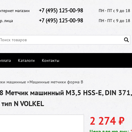
+7 (495) 125-00-98
нтернет магазин
ПН - ПТ с 9 до 18
+7 (495) 125-00-98
р. лица
ПН - ПТ с 9 до 18
оплата
Каталоги
Контакты
ики машинные
»
Машинные метчики форма В
 Метчик машинный M3,5 HSS-E, DIN 371,
 тип N VOLKEL
2 274 ₽
Цена для юр.лиц: