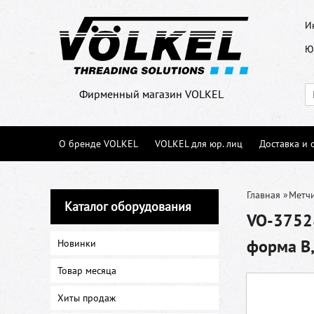
И
Ю
Фирменный магазин VOLKEL
О бренде VOLKEL
VOLKEL для юр. лиц
Доставка и 
Главная
»
Метч
Каталог оборудования
VO-37528
форма B,
Новинки
Товар месяца
Хиты продаж