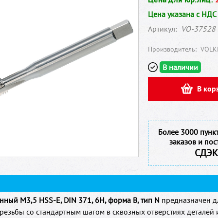
Цена указана с НДС
Артикул:
VO-37528
Производитель:
VOLK
В наличии
В кор
Более 3000 пунк
заказов и пос
СДЭК
ный M3,5 HSS-E, DIN 371, 6H, форма B, тип N
предназначен д
резьбы со стандартным шагом в сквозных отверстиях деталей 