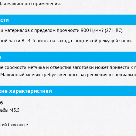
Для машинного применения.
сти
и материалов с пределом прочности 900 H/мм? (27 HRC).
ой части B - 4-5 ниток на заход, с подточкой режущей части.
е
 соосности метчика и отверстия заготовки может привести к
 Машинный метчик требует жесткого закрепления в специально
кие характеристики
05
зьбы M3,5
стий Сквозные