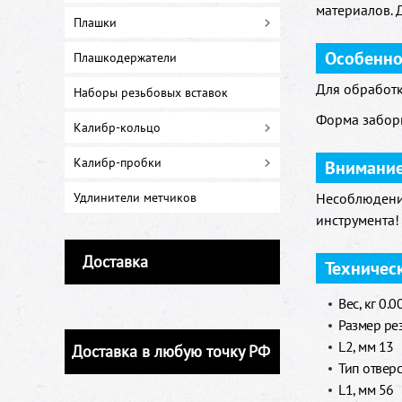
материалов. 
Плашки
Особенно
Плашкодержатели
Для обработк
Наборы резьбовых вставок
Форма заборн
Калибр-кольцо
Калибр-пробки
Внимани
Удлинители метчиков
Несоблюдение
инструмента!
Доставка
Техничес
Вес, кг 0.0
Размер ре
L2, мм 13
Доставка в любую точку РФ
Тип отвер
L1, мм 56