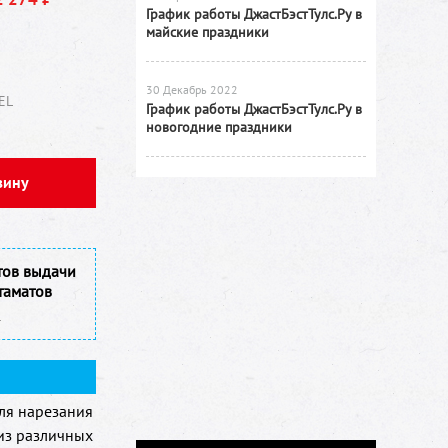
График работы ДжастБэстТулс.Ру в
майские праздники
30 Декабрь 2022
EL
График работы ДжастБэстТулс.Ру в
новогодние праздники
зину
тов выдачи
таматов
ля нарезания
из различных