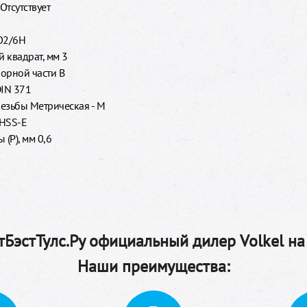
Отсутствует
O2/6H
 квадрат, мм 3
орной части B
DIN 371
езьбы Метрическая - M
HSS-E
 (P), мм 0,6
БэстТулс.Ру официальный дилер Volkel на
Наши преимущества: