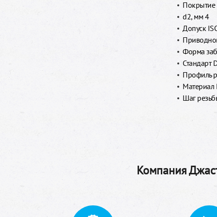
Покрытие 
d2, мм 4
Допуск IS
Приводной
Форма заб
Стандарт 
Профиль р
Материал 
Шаг резьбы
Компания Джаст