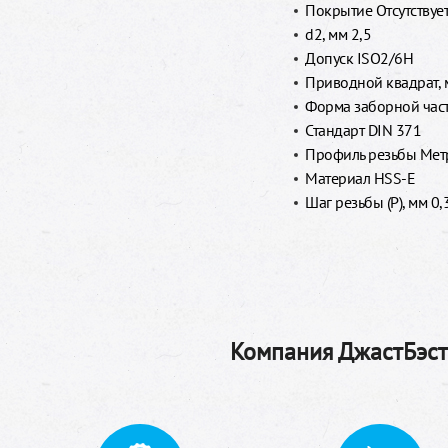
Покрытие Отсутствуе
d2, мм 2,5
Допуск ISO2/6H
Приводной квадрат, 
Форма заборной част
Стандарт DIN 371
Профиль резьбы Метр
Материал HSS-E
Шаг резьбы (P), мм 0,
Компания ДжастБэстТ