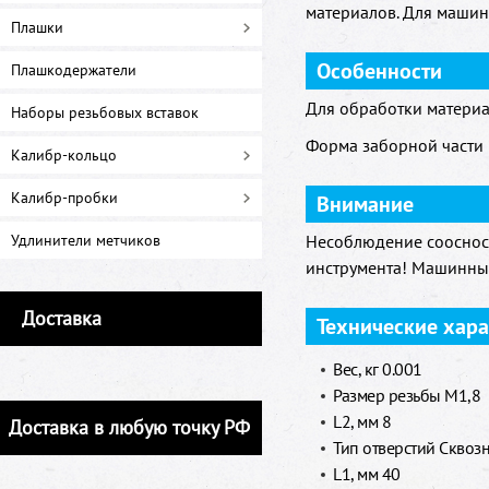
материалов. Для машин
Плашки
Особенности
Плашкодержатели
Для обработки материа
Наборы резьбовых вставок
Форма заборной части B
Калибр-кольцо
Калибр-пробки
Внимание
Удлинители метчиков
Несоблюдение соосност
инструмента! Машинный
Доставка
Технические хар
Вес, кг 0.001
Размер резьбы M1,8
L2, мм 8
Доставка в любую точку РФ
Тип отверстий Сквоз
L1, мм 40