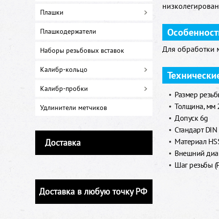
низколегирован
Плашки
Особенност
Плашкодержатели
Для обработки 
Наборы резьбовых вставок
Калибр-кольцо
Технически
Калибр-пробки
Размер резь
Толщина, мм 
Удлинители метчиков
Допуск 6g
Стандарт DIN
Материал HSS
Доставка
Внешний диа
Шаг резьбы (P
Доставка в любую точку РФ