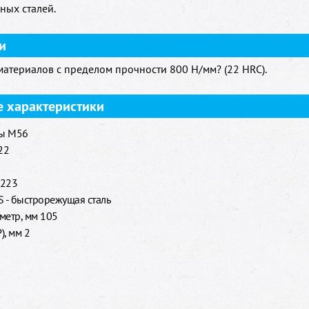
ных сталей.
и
материалов с пределом прочности 800 H/мм? (22 HRC).
е характеристики
бы M56
22
 223
 - быстрорежущая сталь
метр, мм 105
), мм 2