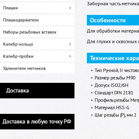
Заборная часть метчика 
Плашки
Особенности
Плашкодержатели
Для обработки материа
Наборы резьбовых вставок
Для глухих и сквозных 
Калибр-кольцо
Калибр-пробки
Технические хар
Удлинители метчиков
Тип Ручной, II чистов
Размер резьбы M90
Допуск ISO2/6H
Доставка
Стандарт DIN 2181
Профиль резьбы Метр
Материал HSS-G
Шаг резьбы (P), мм 2
Доставка в любую точку РФ