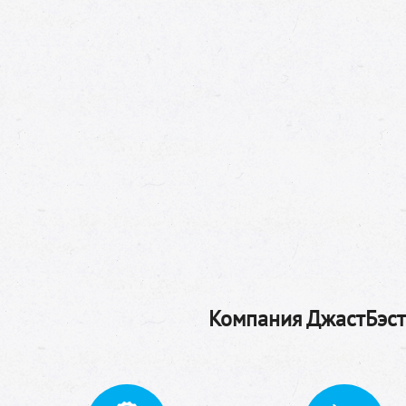
Компания ДжастБэстТ