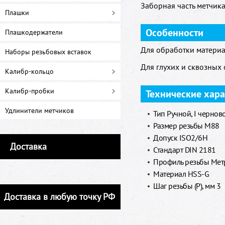
Заборная часть метчика 
Плашки
Особенности
Плашкодержатели
Для обработки материа
Наборы резьбовых вставок
Для глухих и сквозных 
Калибр-кольцо
Калибр-пробки
Технические хар
Удлинители метчиков
Тип Ручной, I чернов
Размер резьбы M88
Допуск ISO2/6H
Доставка
Стандарт DIN 2181
Профиль резьбы Метр
Материал HSS-G
Шаг резьбы (P), мм 3
Доставка в любую точку РФ