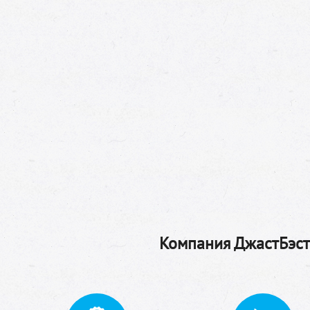
Компания ДжастБэстТ