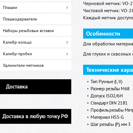
Черновой метчик: VO-28
Плашки
Чистовой метчик: VO-28
Каждый метчик доступе
Плашкодержатели
Наборы резьбовых вставок
Особенности
Калибр-кольцо
Для обработки материа
Для глухих и сквозных 
Калибр-пробки
Удлинители метчиков
Технические хар
Тип Ручные (I, II)
Доставка
Размер резьбы M68
Допуск ISO2/6H
Стандарт DIN 2181
Профиль резьбы Метр
Доставка в любую точку РФ
Материал HSS-G
Шаг резьбы (P), мм 3