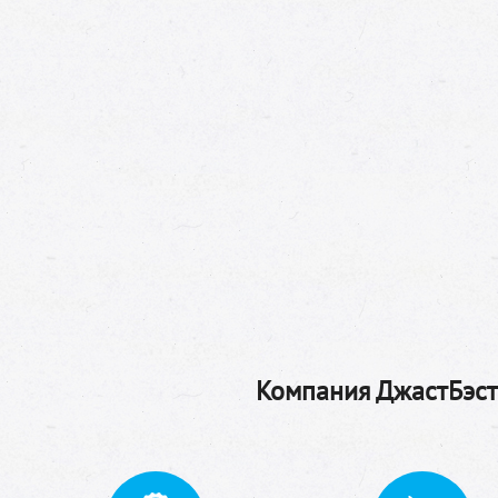
Компания ДжастБэстТ