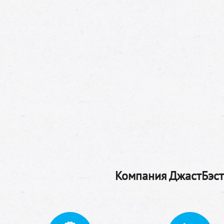
Компания ДжастБэстТ