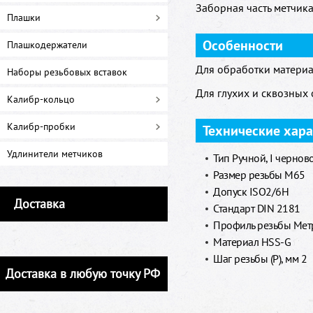
Заборная часть метчика 
Плашки
Особенности
Плашкодержатели
Для обработки материа
Наборы резьбовых вставок
Для глухих и сквозных 
Калибр-кольцо
Калибр-пробки
Технические хар
Удлинители метчиков
Тип Ручной, I чернов
Размер резьбы M65
Допуск ISO2/6H
Доставка
Стандарт DIN 2181
Профиль резьбы Метр
Материал HSS-G
Шаг резьбы (P), мм 2
Доставка в любую точку РФ