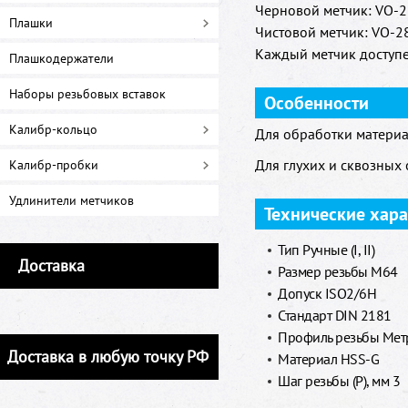
Черновой метчик: VO-28
Плашки
Чистовой метчик: VO-28
Каждый метчик доступе
Плашкодержатели
Наборы резьбовых вставок
Особенности
Калибр-кольцо
Для обработки материа
Для глухих и сквозных 
Калибр-пробки
Удлинители метчиков
Технические хар
Тип Ручные (I, II)
Доставка
Размер резьбы M64
Допуск ISO2/6H
Стандарт DIN 2181
Профиль резьбы Метр
Доставка в любую точку РФ
Материал HSS-G
Шаг резьбы (P), мм 3