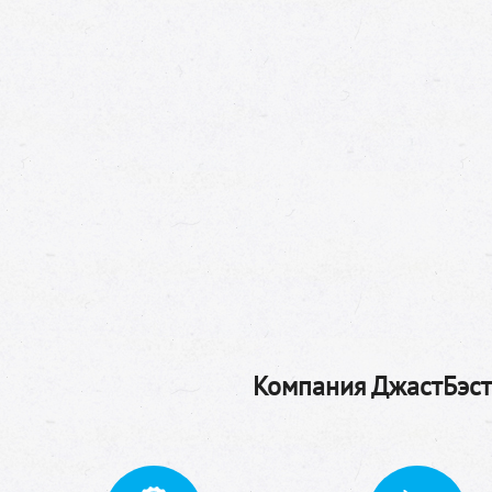
Компания ДжастБэстТ