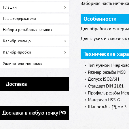
Заборная часть метчика 
Плашки
Особенности
Плашкодержатели
Для обработки материа
Наборы резьбовых вставок
Для глухих и сквозных 
Калибр-кольцо
Калибр-пробки
Технические хар
Удлинители метчиков
Тип Ручной, I чернов
Размер резьбы M58
Допуск ISO2/6H
Доставка
Стандарт DIN 2181
Профиль резьбы Метр
Материал HSS-G
Шаг резьбы (P), мм 3
Доставка в любую точку РФ