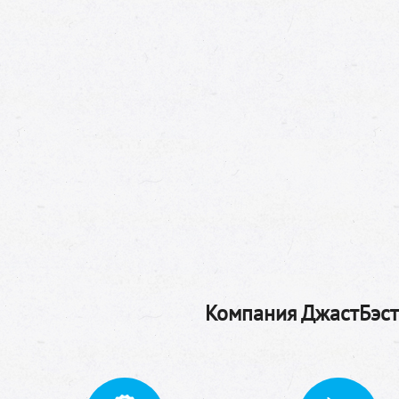
Компания ДжастБэстТ