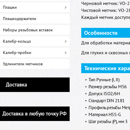
Черновой метчик: VO-28
Плашки
Чистовой метчик: VO-28
Каждый метчик доступе
Плашкодержатели
Наборы резьбовых вставок
Особенности
Калибр-кольцо
Для обработки материа
Для глухих и сквозных 
Калибр-пробки
Удлинители метчиков
Технические хар
Тип Ручные (I, II)
Доставка
Размер резьбы M56
Допуск ISO2/6H
Стандарт DIN 2181
Профиль резьбы Метр
Доставка в любую точку РФ
Материал HSS-G
Шаг резьбы (P), мм 3