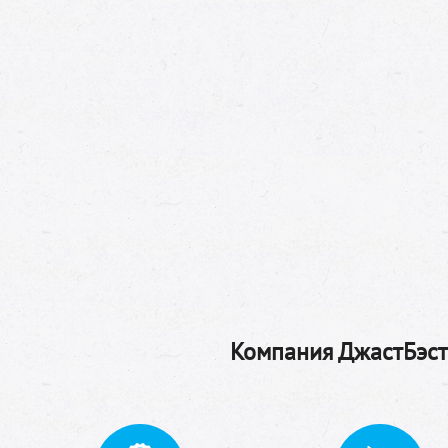
Компания ДжастБэстТ