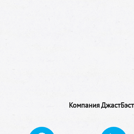
Компания ДжастБэстТ