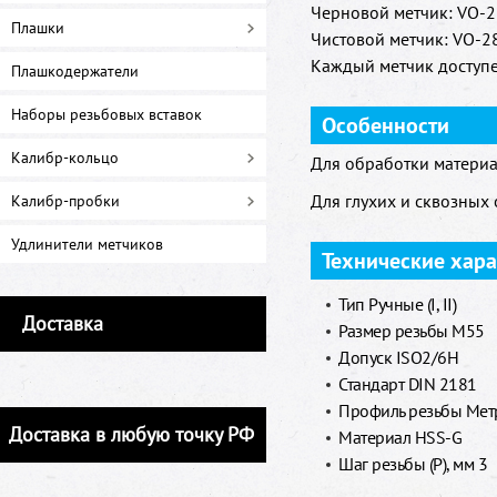
Черновой метчик: VO-28
Плашки
Чистовой метчик: VO-28
Каждый метчик доступе
Плашкодержатели
Наборы резьбовых вставок
Особенности
Калибр-кольцо
Для обработки материа
Для глухих и сквозных 
Калибр-пробки
Удлинители метчиков
Технические хар
Тип Ручные (I, II)
Доставка
Размер резьбы M55
Допуск ISO2/6H
Стандарт DIN 2181
Профиль резьбы Метр
Доставка в любую точку РФ
Материал HSS-G
Шаг резьбы (P), мм 3