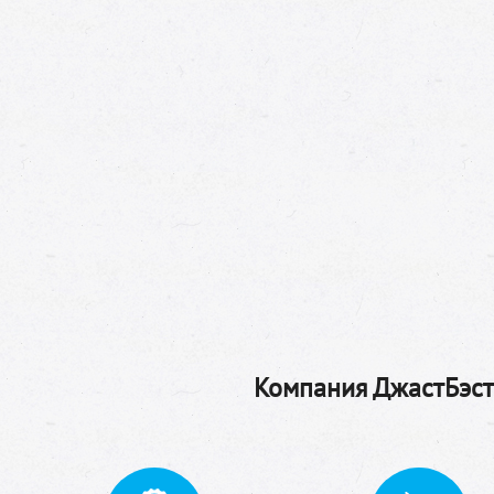
Компания ДжастБэстТ