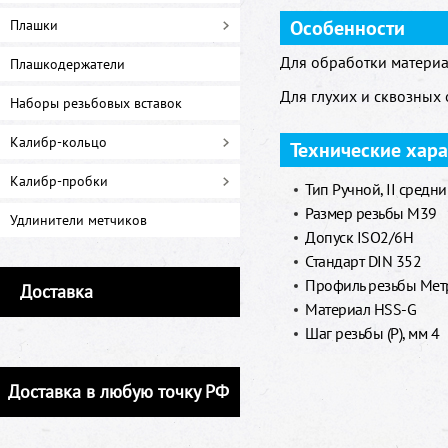
Особенности
Плашки
Для обработки материа
Плашкодержатели
Для глухих и сквозных 
Наборы резьбовых вставок
Калибр-кольцо
Технические хар
Калибр-пробки
Тип Ручной, II средн
Размер резьбы M39
Удлинители метчиков
Допуск ISO2/6H
Стандарт DIN 352
Профиль резьбы Метр
Доставка
Материал HSS-G
Шаг резьбы (P), мм 4
Доставка в любую точку РФ