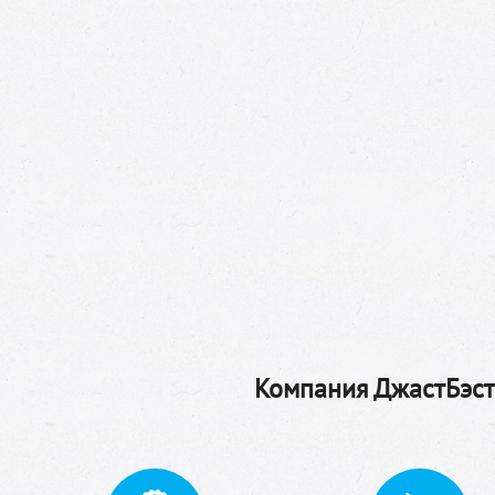
Компания ДжастБэстТ