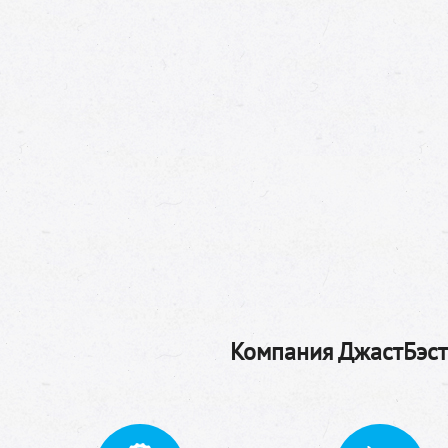
Компания ДжастБэстТ