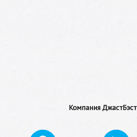
Компания ДжастБэстТ