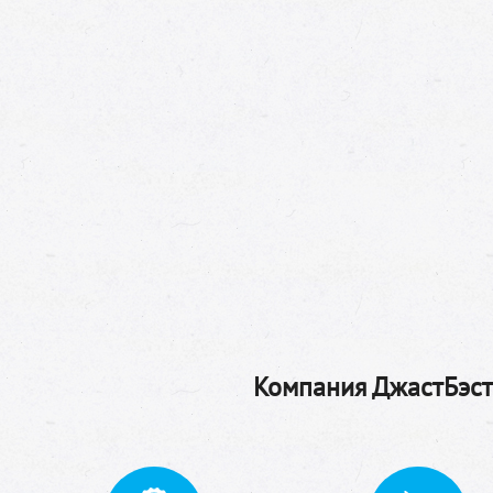
Компания ДжастБэстТ