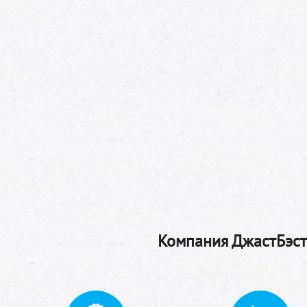
Компания ДжастБэстТ