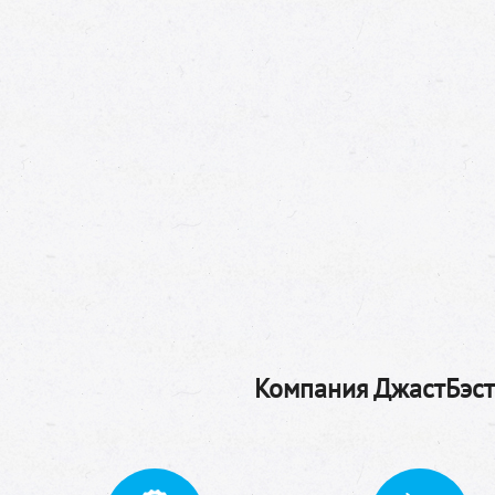
Компания ДжастБэстТ