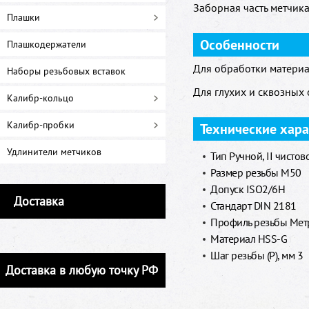
Заборная часть метчика 
Плашки
Особенности
Плашкодержатели
Для обработки материа
Наборы резьбовых вставок
Для глухих и сквозных 
Калибр-кольцо
Калибр-пробки
Технические хар
Удлинители метчиков
Тип Ручной, II чистов
Размер резьбы M50
Допуск ISO2/6H
Доставка
Стандарт DIN 2181
Профиль резьбы Метр
Материал HSS-G
Шаг резьбы (P), мм 3
Доставка в любую точку РФ