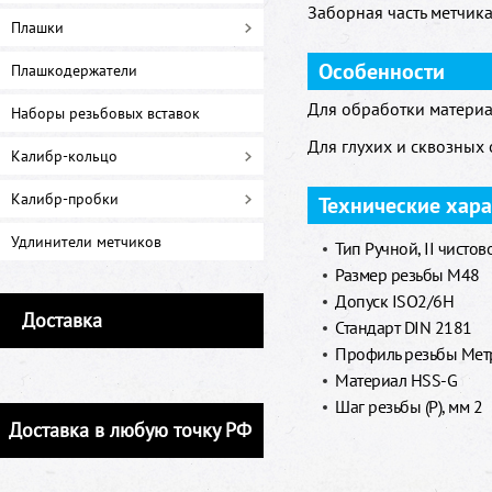
Заборная часть метчика 
Плашки
Особенности
Плашкодержатели
Для обработки материа
Наборы резьбовых вставок
Для глухих и сквозных 
Калибр-кольцо
Калибр-пробки
Технические хар
Удлинители метчиков
Тип Ручной, II чистов
Размер резьбы M48
Допуск ISO2/6H
Доставка
Стандарт DIN 2181
Профиль резьбы Метр
Материал HSS-G
Шаг резьбы (P), мм 2
Доставка в любую точку РФ