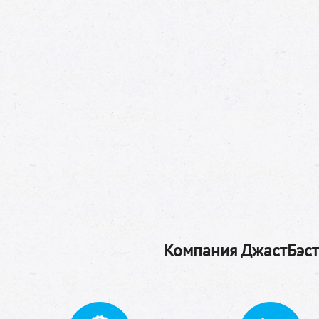
Компания ДжастБэстТ