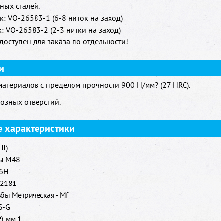
ных сталей.
: VO-26583-1 (6-8 ниток на заход)
: VO-26583-2 (2-3 нитки на заход)
оступен для заказа по отдельности!
и
атериалов с пределом прочности 900 H/мм? (27 HRC).
возных отверстий.
е характеристики
II)
бы M48
/6H
 2181
бы Метрическая - Mf
S-G
), мм 1