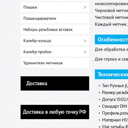
низколегирован
Плашки
Черновой метчик
Чистовой метчик
Плашкодержатели
Каждый метчик д
Наборы резьбовых вставок
Особенност
Калибр-кольцо
Для обработки м
Калибр-пробки
Для глухих и ск
Удлинители метчиков
Технически
Доставка
Тип Ручные (I, 
Размер резь
Допуск ISO2
Стандарт DIN
Доставка в любую точку РФ
Профиль резь
Материал HS
Шаг резьбы (P