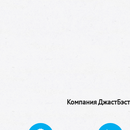
Компания ДжастБэстТ