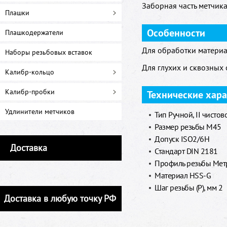
Заборная часть метчика 
Плашки
Особенности
Плашкодержатели
Для обработки материа
Наборы резьбовых вставок
Для глухих и сквозных 
Калибр-кольцо
Калибр-пробки
Технические хар
Удлинители метчиков
Тип Ручной, II чистов
Размер резьбы M45
Допуск ISO2/6H
Доставка
Стандарт DIN 2181
Профиль резьбы Метр
Материал HSS-G
Шаг резьбы (P), мм 2
Доставка в любую точку РФ