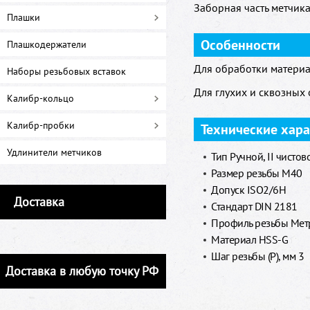
Заборная часть метчика 
Плашки
Особенности
Плашкодержатели
Для обработки материа
Наборы резьбовых вставок
Для глухих и сквозных 
Калибр-кольцо
Калибр-пробки
Технические хар
Удлинители метчиков
Тип Ручной, II чистов
Размер резьбы M40
Допуск ISO2/6H
Доставка
Стандарт DIN 2181
Профиль резьбы Метр
Материал HSS-G
Шаг резьбы (P), мм 3
Доставка в любую точку РФ