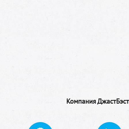
Компания ДжастБэстТ