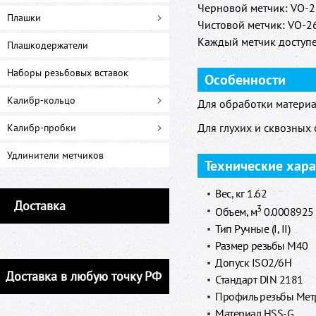
Черновой метчик: VO-26
Плашки
Чистовой метчик: VO-26
Каждый метчик доступе
Плашкодержатели
Наборы резьбовых вставок
Особенности
Калибр-кольцо
Для обработки материа
Для глухих и сквозных 
Калибр-пробки
Удлинители метчиков
Технические хар
Вес, кг 1.62
Доставка
3
Объем, м
0.0008925
Тип Ручные (I, II)
Размер резьбы M40
Допуск ISO2/6H
Доставка в любую точку РФ
Стандарт DIN 2181
Профиль резьбы Метр
Материал HSS-G