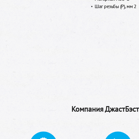
Шаг резьбы (P), мм 2
Компания ДжастБэстТ