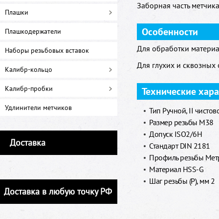
Заборная часть метчика 
Плашки
Особенности
Плашкодержатели
Для обработки материа
Наборы резьбовых вставок
Для глухих и сквозных 
Калибр-кольцо
Калибр-пробки
Технические хар
Удлинители метчиков
Тип Ручной, II чистов
Размер резьбы M38
Допуск ISO2/6H
Доставка
Стандарт DIN 2181
Профиль резьбы Метр
Материал HSS-G
Шаг резьбы (P), мм 2
Доставка в любую точку РФ