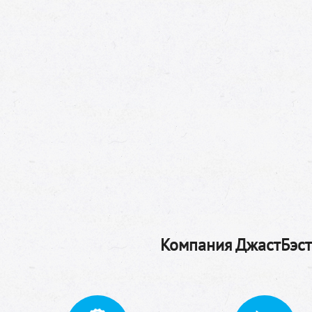
Компания ДжастБэстТ