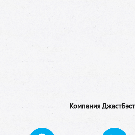
Компания ДжастБэстТ