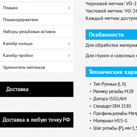
Черновой метчик: VO-26
Плашки
Чистовой метчик: VO-26
Каждый метчик доступе
Плашкодержатели
Наборы резьбовых вставок
Особенности
Калибр-кольцо
Для обработки материа
Для глухих и сквозных 
Калибр-пробки
Удлинители метчиков
Технические хар
Тип Ручные (I, II)
Доставка
Размер резьбы M28
Допуск ISO2/6H
Стандарт DIN 2181
Профиль резьбы Метр
Доставка в любую точку РФ
Материал HSS-G
Шаг резьбы (P), мм 1,