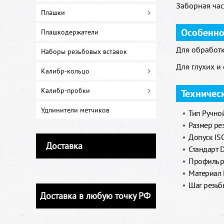
Заборная част
Плашки
Особенно
Плашкодержатели
Для обработк
Наборы резьбовых вставок
Для глухих и
Калибр-кольцо
Калибр-пробки
Техничес
Удлинители метчиков
Тип Ручной
Размер ре
Допуск IS
Доставка
Стандарт 
Профиль р
Материал
Шаг резьбы
Доставка в любую точку РФ