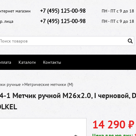
+7 (495) 125-00-98
нтернет магазин
ПН - ПТ с 9 до 18
+7 (495) 125-00-98
р. лица
ПН - ПТ с 9 до 18
оплата
Каталоги
Контакты
ики ручные
»
Метрические метчики (М)
-1 Метчик ручной M26х2.0, I черновой, D
OLKEL
14 290 ₽
Цена для юр.лиц: