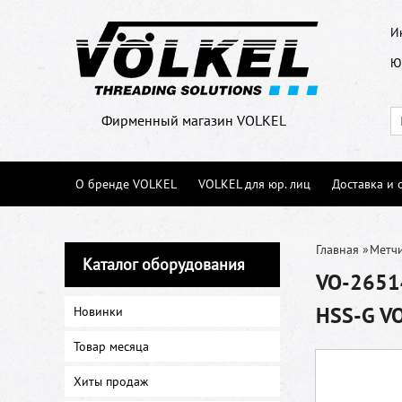
И
Ю
Фирменный магазин VOLKEL
О бренде VOLKEL
VOLKEL для юр. лиц
Доставка и 
Главная
»
Метч
Каталог оборудования
VO-26514
HSS-G V
Новинки
Товар месяца
Хиты продаж