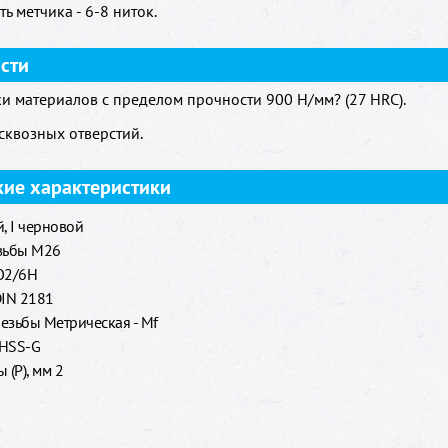
ь метчика - 6-8 ниток.
сти
и материалов с пределом прочности 900 H/мм? (27 HRC).
 сквозных отверстий.
кие характеристики
, I черновой
зьбы M26
O2/6H
DIN 2181
езьбы Метрическая - Mf
 HSS-G
 (P), мм 2