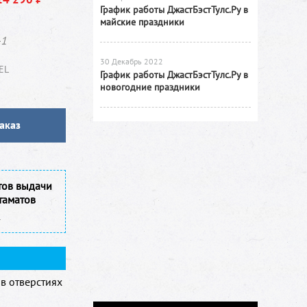
График работы ДжастБэстТулс.Ру в
майские праздники
-1
30 Декабрь 2022
EL
График работы ДжастБэстТулс.Ру в
новогодние праздники
аказ
тов выдачи
таматов
в отверстиях