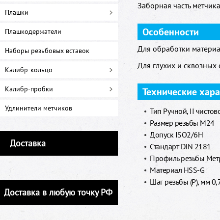
Заборная часть метчика 
Плашки
Особенности
Плашкодержатели
Для обработки материа
Наборы резьбовых вставок
Для глухих и сквозных 
Калибр-кольцо
Калибр-пробки
Технические хар
Удлинители метчиков
Тип Ручной, II чистов
Размер резьбы M24
Допуск ISO2/6H
Доставка
Стандарт DIN 2181
Профиль резьбы Метр
Материал HSS-G
Шаг резьбы (P), мм 0,
Доставка в любую точку РФ