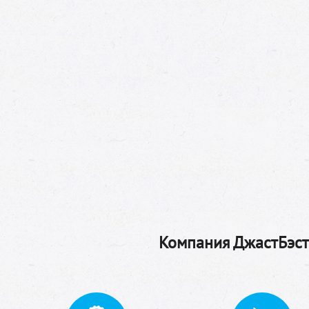
Компания ДжастБэстТ