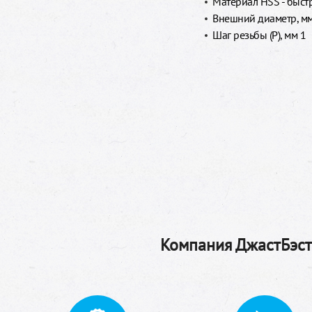
Материал HSS - быст
Внешний диаметр, м
Шаг резьбы (P), мм 1
Компания ДжастБэстТ