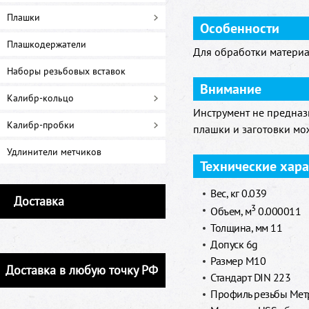
Плашки
Особенности
Плашкодержатели
Для обработки материа
Наборы резьбовых вставок
Внимание
Калибр-кольцо
Инструмент не предназ
Калибр-пробки
плашки и заготовки мо
Удлинители метчиков
Технические хар
Вес, кг 0.039
Доставка
3
Объем, м
0.000011
Толщина, мм 11
Допуск 6g
Размер М10
Доставка в любую точку РФ
Стандарт DIN 223
Профиль резьбы Метр