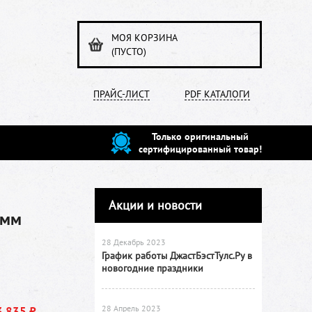
МОЯ КОРЗИНА
(ПУСТО)
ПРАЙС-ЛИСТ
PDF КАТАЛОГИ
Только оригинальный
сертифицированный товар!
Акции и новости
 мм
28 Декабрь 2023
График работы ДжастБэстТулс.Ру в
новогодние праздники
28 Апрель 2023
3 835 ₽