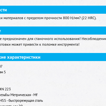
сти
и материалов с пределом прочности 800 H/мм? (22 HRC).
е
е предназначен для станочного использования! Несоблюдени
отовки может привести к поломке инструмента!
кие характеристики
07
мм 5
3
DIN 223
езьбы Метрическая - Mf
HSS - быстрорежущая сталь