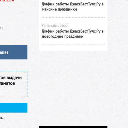
График работы ДжастБэстТулс.Ру в
майские праздники
30 Декабрь 2022
EL
График работы ДжастБэстТулс.Ру в
новогодние праздники
аказ
тов выдачи
таматов
на