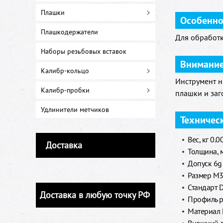
Плашки
Особенно
Плашкодержатели
Для обработк
Наборы резьбовых вставок
Внимани
Калибр-кольцо
Инструмент н
Калибр-пробки
плашки и заг
Удлинители метчиков
Техничес
Вес, кг 0.0
Доставка
Толщина, 
Допуск 6g
Размер М
Стандарт 
Доставка в любую точку РФ
Профиль р
Материал 