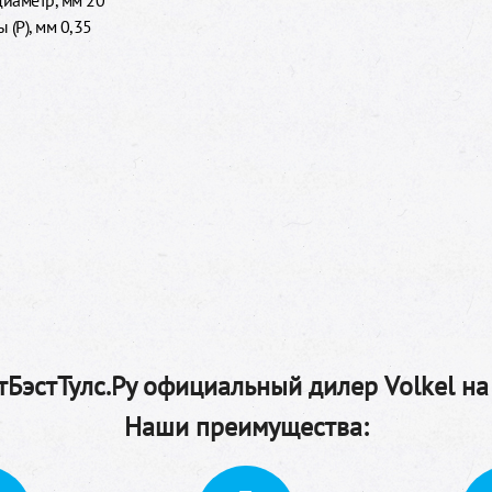
иаметр, мм 20
 (P), мм 0,35
БэстТулс.Ру официальный дилер Volkel на
Наши преимущества: