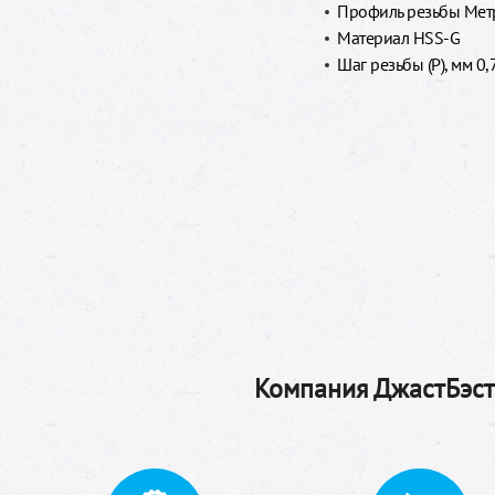
Профиль резьбы Метр
Материал HSS-G
Шаг резьбы (P), мм 0,
Компания ДжастБэстТ