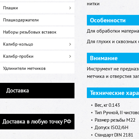
нитки
Плашки
Особенности
Плашкодержатели
Для обработки материа
Наборы резьбовых вставок
Для глухих и сквозных 
Калибр-кольцо
Калибр-пробки
Внимание
Удлинители метчиков
Инструмент не предназ
метчика и отверстия за
Доставка
Технические хар
Вес, кг 0.143
Тип Ручной, II чистов
Размер резьбы M22
Доставка в любую точку РФ
Допуск ISO2/6H
Стандарт DIN 2181