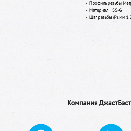
Профиль резьбы Метр
Материал HSS-G
Шаг резьбы (P), мм 1,
Компания ДжастБэстТ