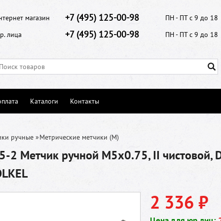
+7 (495) 125-00-98
нтернет магазин
ПН - ПТ с 9 до 18
+7 (495) 125-00-98
р. лица
ПН - ПТ с 9 до 18
оплата
Каталоги
Контакты
ики ручные
»
Метрические метчики (М)
-2 Метчик ручной M5х0.75, II чистовой, 
OLKEL
2 336 ₽
Цена для юр.лиц: