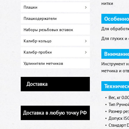
нитки
Плашки
Особенно
Плашкодержатели
Для обработк
Наборы резьбовых вставок
Для глухих и
Калибр-кольцо
Калибр-пробки
Внимани
Удлинители метчиков
Инструмент н
метчика и от
Доставка
Техничес
Вес, кг 0.0
Тип Ручной
Размер ре
Доставка в любую точку РФ
Допуск IS
Стандарт 