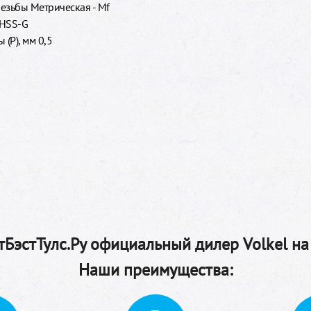
езьбы Метрическая - Mf
 HSS-G
 (P), мм 0,5
БэстТулс.Ру официальный дилер Volkel на
Наши преимущества: