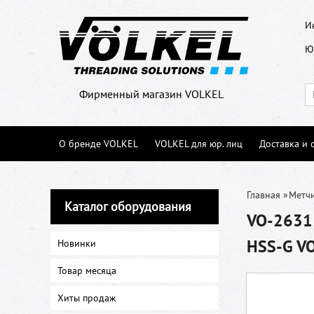
И
Ю
Фирменный магазин VOLKEL
О бренде VOLKEL
VOLKEL для юр. лиц
Доставка и 
Главная
»
Метч
Каталог оборудования
VO-26315
HSS-G V
Новинки
Товар месяца
Хиты продаж