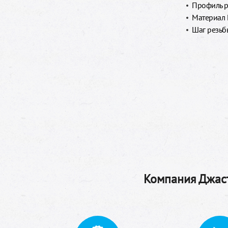
Профиль р
Материал
Шаг резьбы
Компания Джаст