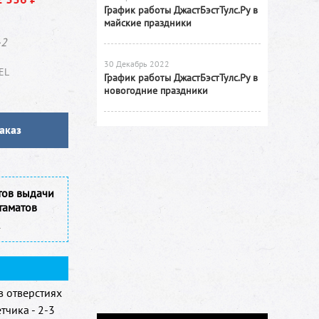
График работы ДжастБэстТулс.Ру в
майские праздники
-2
30 Декабрь 2022
EL
График работы ДжастБэстТулс.Ру в
новогодние праздники
аказ
тов выдачи
таматов
в отверстиях
тчика - 2-3