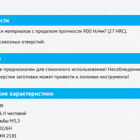
сти
и материалов с пределом прочности 900 H/мм? (27 HRC).
 сквозных отверстий.
е
е предназначен для станочного использования! Несоблюдени
верстия заготовки может привести к поломке инструмента!
кие характеристики
09
, II чистовой
зьбы M5,5
O2/6H
DIN 2181