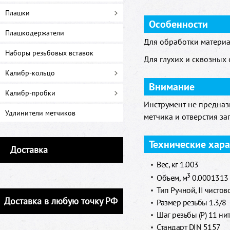
Плашки
Особенности
Плашкодержатели
Для обработки материа
Наборы резьбовых вставок
Для глухих и сквозных 
Калибр-кольцо
Внимание
Калибр-пробки
Инструмент не предназ
Удлинители метчиков
метчика и отверстия за
Технические хар
Доставка
Вес, кг 1.003
3
Объем, м
0.0001313
Тип Ручной, II чистов
Доставка в любую точку РФ
Размер резьбы 1.3/8
Шаг резьбы (Р) 11 ни
Стандарт DIN 5157