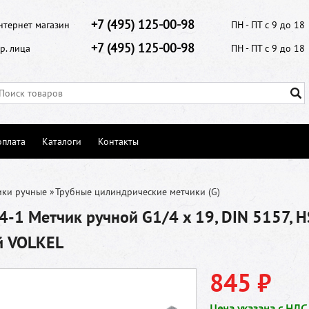
+7 (495) 125-00-98
нтернет магазин
ПН - ПТ с 9 до 18
+7 (495) 125-00-98
р. лица
ПН - ПТ с 9 до 18
оплата
Каталоги
Контакты
ики ручные
»
Трубные цилиндрические метчики (G)
-1 Метчик ручной G1/4 x 19, DIN 5157, HS
й VOLKEL
845 ₽
Цена указана с НДС