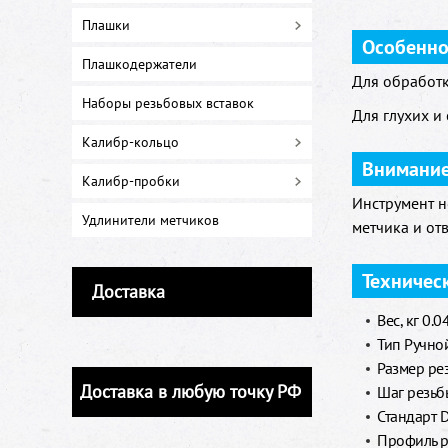
Плашки
Особенно
Плашкодержатели
Для обработк
Наборы резьбовых вставок
Для глухих и
Калибр-кольцо
Внимани
Калибр-пробки
Инструмент н
Удлинители метчиков
метчика и от
Техничес
Доставка
Вес, кг 0.0
Тип Ручной
Размер ре
Доставка в любую точку РФ
Шаг резьб
Стандарт 
Профиль р