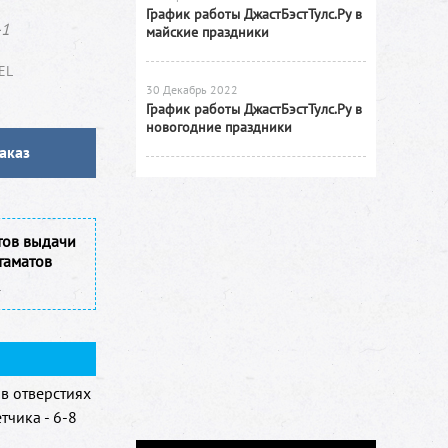
График работы ДжастБэстТулс.Ру в
-1
майские праздники
EL
30 Декабрь 2022
График работы ДжастБэстТулс.Ру в
новогодние праздники
аказ
тов выдачи
таматов
в отверстиях
тчика - 6-8