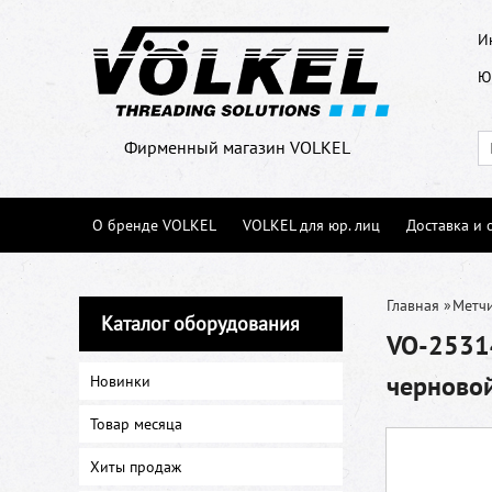
И
Ю
Фирменный магазин VOLKEL
О бренде VOLKEL
VOLKEL для юр. лиц
Доставка и 
Главная
»
Метч
Каталог оборудования
VO-25314
черново
Новинки
Товар месяца
Хиты продаж