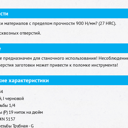
сти
и материалов с пределом прочности 900 H/мм? (27 HRC).
 сквозных отверстий.
е
е предназначен для станочного использования! Несоблюдени
верстия заготовки может привести к поломке инструмента!
кие характеристики
44
, I черновой
зьбы 1/4
ы (Р) 19 ниток на дюйм
DIN 5157
езьбы Трубная - G