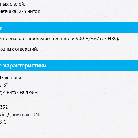
ных сталей.
метчика: 2-3 ниток
и
атериалов с пределом прочности 900 H/мм? (27 HRC).
возных отверстий.
е характеристики
II чистовой
ы 3"
Р) 4 ниток на дюйм
 352
ьбы Дюймовая - UNC
S-G