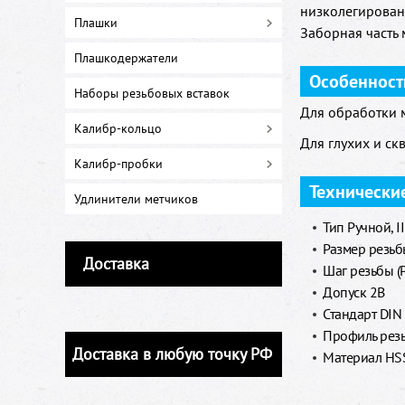
низколегирован
Плашки
Заборная часть 
Плашкодержатели
Особенност
Наборы резьбовых вставок
Для обработки м
Калибр-кольцо
Для глухих и ск
Калибр-пробки
Технически
Удлинители метчиков
Тип Ручной, I
Размер резьб
Доставка
Шаг резьбы (
Допуск 2B
Стандарт DIN
Профиль рез
Доставка в любую точку РФ
Материал HS