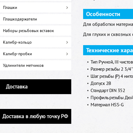
Плашки
Особенности
Плашкодержатели
Для обработки материа
Наборы резьбовых вставок
Для глухих и сквозных 
Калибр-кольцо
Технические хар
Калибр-пробки
Тип Ручной, III чисто
Удлинители метчиков
Размер резьбы 2 3/4"
Шаг резьбы (Р) 4 нит
Допуск 2B
Доставка
Стандарт DIN 352
Профиль резьбы Дюй
Материал HSS-G
Доставка в любую точку РФ