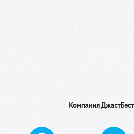
Компания ДжастБэстТ