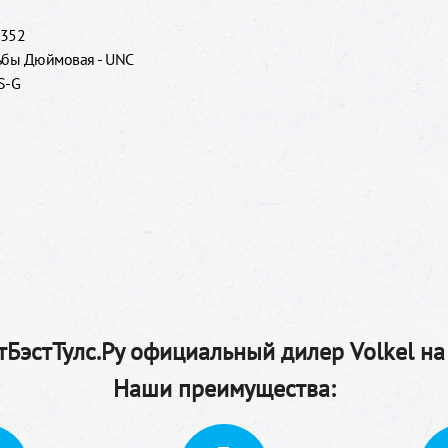
 352
ьбы Дюймовая - UNC
S-G
БэстТулс.Ру официальный дилер Volkel на
Наши преимущества: