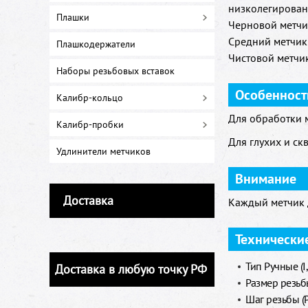
низколегирован
Плашки
Черновой метчик
Средний метчик:
Плашкодержатели
Чистовой метчик
Наборы резьбовых вставок
Особенност
Калибр-кольцо
Для обработки м
Калибр-пробки
Для глухих и ск
Удлинители метчиков
Внимание
Доставка
Каждый метчик д
Технически
Тип Ручные (I, I
Доставка в любую точку РФ
Размер резьб
Шаг резьбы (Р