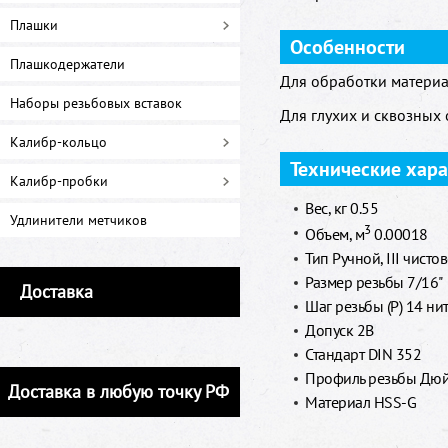
Плашки
Особенности
Плашкодержатели
Для обработки материа
Наборы резьбовых вставок
Для глухих и сквозных 
Калибр-кольцо
Технические хар
Калибр-пробки
Вес, кг 0.55
Удлинители метчиков
3
Объем, м
0.00018
Тип Ручной, III чисто
Размер резьбы 7/16"
Доставка
Шаг резьбы (Р) 14 ни
Допуск 2B
Стандарт DIN 352
Профиль резьбы Дюй
Доставка в любую точку РФ
Материал HSS-G