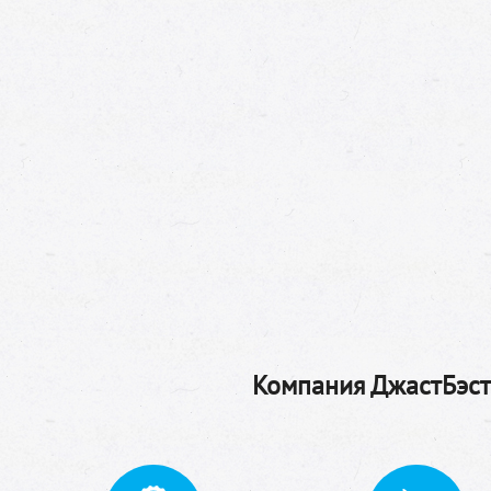
Компания ДжастБэстТ