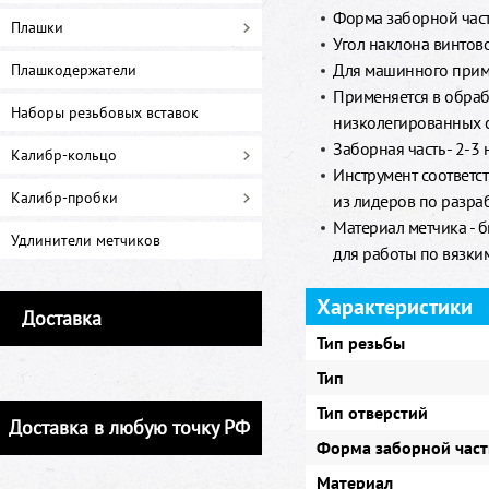
Форма заборной части
Плашки
Угол наклона винтово
Для машинного прим
Плашкодержатели
Применяется в обраб
Наборы резьбовых вставок
низколегированных с
Заборная часть - 2-3 
Калибр-кольцо
Инструмент соответст
Калибр-пробки
из лидеров по разра
Материал метчика - 
Удлинители метчиков
для работы по вязки
Характеристики
Доставка
Тип резьбы
Тип
Тип отверстий
Доставка в любую точку РФ
Форма заборной част
Материал